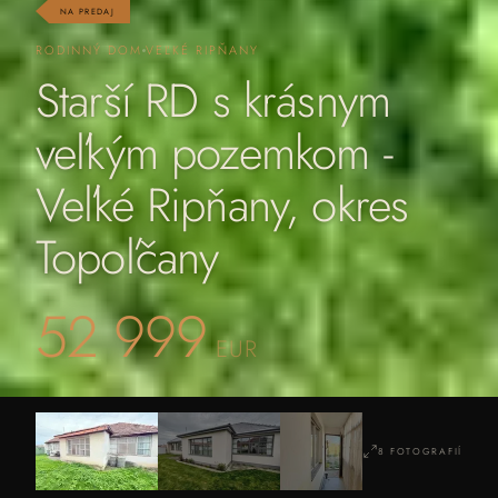
NA PREDAJ
RODINNÝ DOM
VEĽKÉ RIPŇANY
Starší RD s krásnym
veľkým pozemkom -
Veľké Ripňany, okres
Topoľčany
52 999
EUR
8
FOTOGRAFIÍ