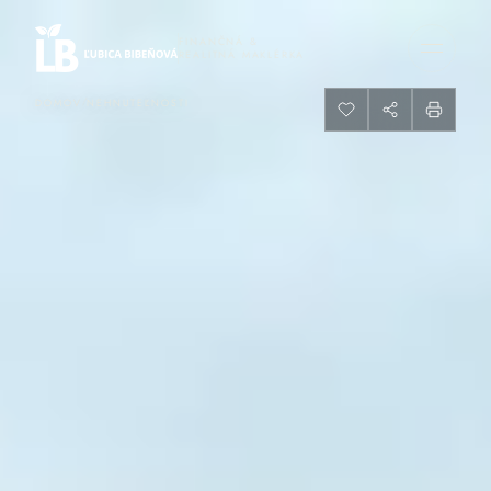
FINANČNÁ &
REALITNÁ MAKLÉRKA
/
DOMOV
NEHNUTEĽNOSTI