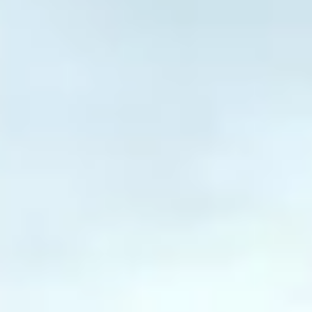
ZAVOLAŤ
+421 903 685 322
NAPÍSAŤ E-MAIL
lubica.bibenova@fingopartner.sk