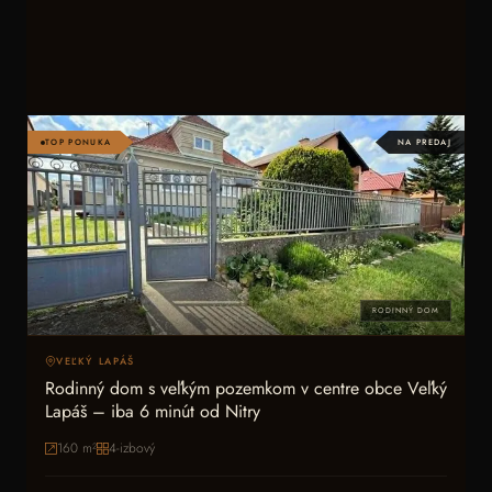
TOP PONUKA
NA PREDAJ
RODINNÝ DOM
VEĽKÝ LAPÁŠ
Rodinný dom s veľkým pozemkom v centre obce Veľký
Lapáš – iba 6 minút od Nitry
160
m²
4-izbový