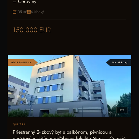
– Ceroviny
105
m²
4-izbový
150 000 EUR
TOP PONUKA
NA PREDAJ
BYT
NITRA
Priestranný 2-izbový byt s balkónom, pivnicou a
garážovým státím v obľúbenej lokalite Nitra – Čermáň