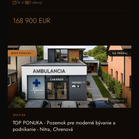
74
m²
3-izbový
168 900 EUR
TOP PONUKA
NA PREDAJ
POZEMOK
NITRA
TOP PONUKA - Pozemok pre moderné bývanie a
podnikanie - Nitra, Chrenová