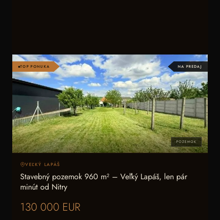
TOP PONUKA
NA PREDAJ
POZEMOK
VEĽKÝ LAPÁŠ
Stavebný pozemok 960 m² – Veľký Lapáš, len pár
minút od Nitry
130 000 EUR