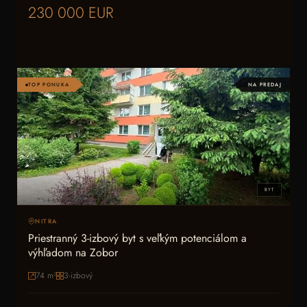
230 000 EUR
TOP PONUKA
NA PREDAJ
BYT
NITRA
Priestranný 3-izbový byt s veľkým potenciálom a
výhľadom na Zobor
74
m²
3-izbový