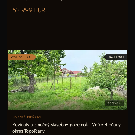
52 999 EUR
TOP PONUKA
NA PREDAJ
POZEMOK
VEĽKÉ RIPŇANY
Rovinatý a slnečný stavebný pozemok - Veľké Ripňany,
okres Topoľčany