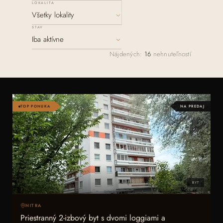
LOKALITA
STAV
ZAVOLAŤ
Nájdených:
16
nehnuteľností
+421 903 685 322
NAPÍSAŤ E-MAIL
lubica.bibenova@fingopartner.sk
TOP PONUKA
NA PREDAJ
BYT
NITRA
Priestranný 2-izbový byt s dvomi loggiami a