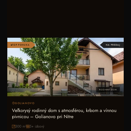
TOP PONUKA
NA PREDAJ
RODINNÝ DOM
GOLIANOVO
Veľkorysý rodinný dom s atmosférou, krbom a vínnou
pivnicou – Golianovo pri Nitre
300
m²
5+ izbový