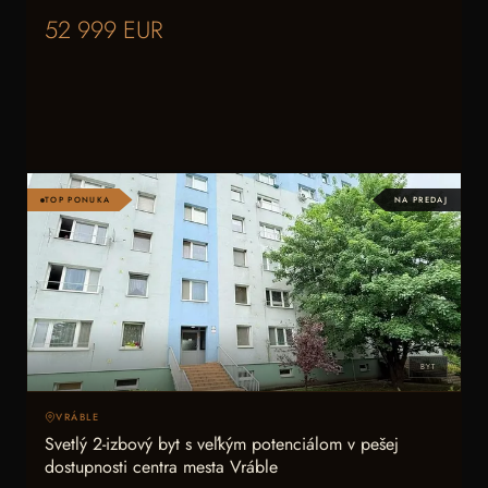
52 999 EUR
TOP PONUKA
NA PREDAJ
BYT
VRÁBLE
Svetlý 2-izbový byt s veľkým potenciálom v pešej
dostupnosti centra mesta Vráble