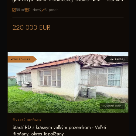
55
m²
2-izbový
3
. posch.
220 000 EUR
TOP PONUKA
NA PREDAJ
RODINNÝ DOM
VEĽKÉ RIPŇANY
Starší RD s krásnym veľkým pozemkom - Veľké
Ripňany, okres Topoľčany