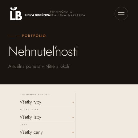
FINANČNÁ &
REALITNÁ MAKLÉRKA
— PORTFÓLIO
Nehnuteľnosti
Aktuálna ponuka v Nitre a okolí
TYP NEHNUTEĽNOSTI
POČET IZIEB
CENA