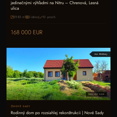
jedinečnými výhľadmi na Nitru – Chrenová, Lesná
ulica
59.83
m²
2-izbový
10
. posch.
168 000 EUR
NA PREDAJ
RODINNÝ DOM
NOVÉ SADY
Rodinný dom po rozsiahlej rekonštrukcii | Nové Sady