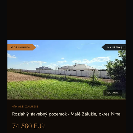
TOP PONUKA
NA PREDAJ
POZEMOK
MALÉ ZÁLUŽIE
Rozľahlý stavebný pozemok - Malé Zálužie, okres Nitra
74 580 EUR