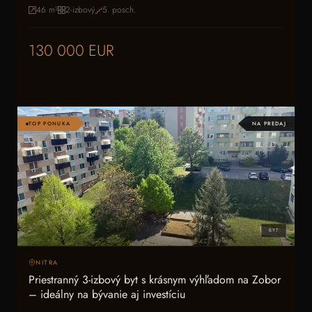
46
m²
2-izbový
5
. posch.
130 000 EUR
TOP PONUKA
NA PREDAJ
BYT
NITRA
Priestranný 3-izbový byt s krásnym výhľadom na Zobor
– ideálny na bývanie aj investíciu