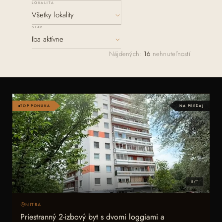
LOKALITA
STAV
ZAVOLAŤ
Nájdených:
16
nehnuteľností
+421 903 685 322
NAPÍSAŤ E-MAIL
lubica.bibenova@fingopartner.sk
TOP PONUKA
NA PREDAJ
BYT
NITRA
Priestranný 2-izbový byt s dvomi loggiami a