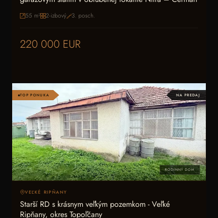
55
m²
2-izbový
3
. posch.
220 000 EUR
TOP PONUKA
NA PREDAJ
RODINNÝ DOM
VEĽKÉ RIPŇANY
Starší RD s krásnym veľkým pozemkom - Veľké
Ripňany, okres Topoľčany