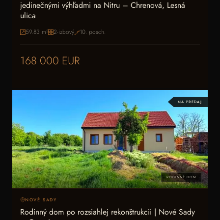
jedinečnými výhľadmi na Nitru – Chrenová, Lesná
ulica
59.83
m²
2-izbový
10
. posch.
168 000 EUR
NA PREDAJ
RODINNÝ DOM
NOVÉ SADY
Rodinný dom po rozsiahlej rekonštrukcii | Nové Sady