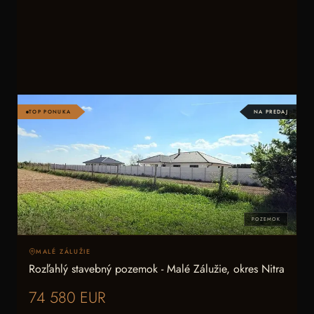
TOP PONUKA
NA PREDAJ
POZEMOK
MALÉ ZÁLUŽIE
Rozľahlý stavebný pozemok - Malé Zálužie, okres Nitra
74 580 EUR