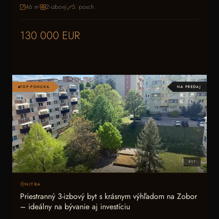
46
m²
2-izbový
5
. posch.
130 000 EUR
TOP PONUKA
NA PREDAJ
BYT
NITRA
Priestranný 3-izbový byt s krásnym výhľadom na Zobor
– ideálny na bývanie aj investíciu