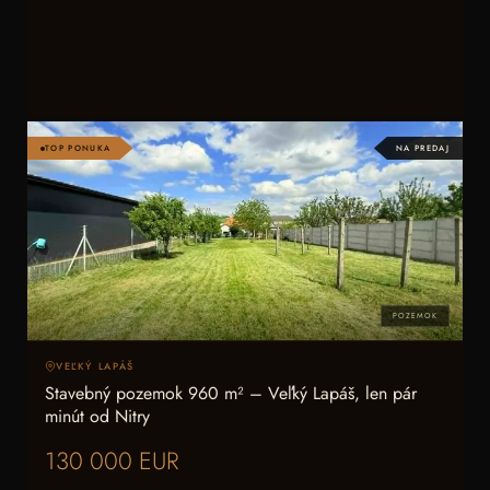
TOP PONUKA
NA PREDAJ
POZEMOK
VEĽKÝ LAPÁŠ
Stavebný pozemok 960 m² – Veľký Lapáš, len pár
minút od Nitry
130 000 EUR