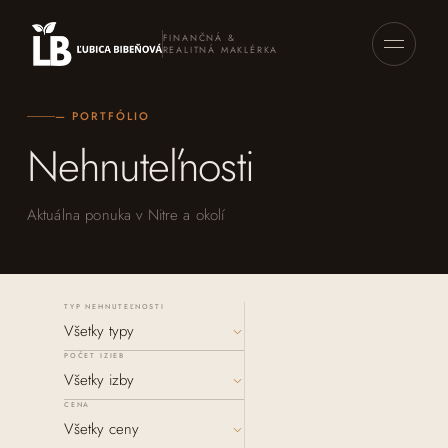
FINANČNÁ &
REALITNÁ MAKLÉRKA
— PORTFÓLIO
Nehnuteľnosti
Aktuálna ponuka v Nitre a okolí
TYP NEHNUTEĽNOSTI
POČET IZIEB
CENA