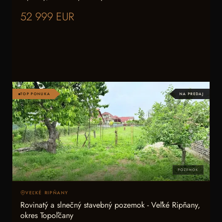
52 999 EUR
TOP PONUKA
NA PREDAJ
POZEMOK
VEĽKÉ RIPŇANY
Rovinatý a slnečný stavebný pozemok - Veľké Ripňany,
okres Topoľčany