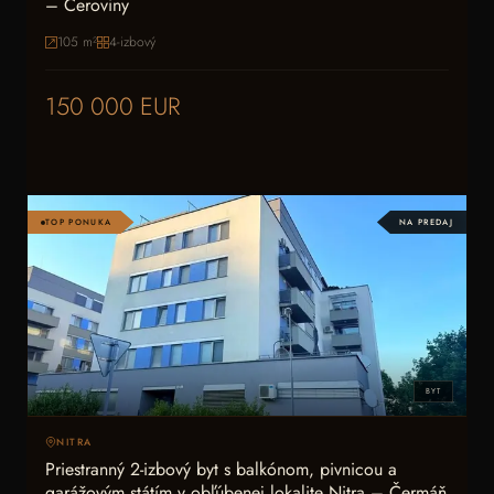
– Ceroviny
105
m²
4-izbový
150 000 EUR
TOP PONUKA
NA PREDAJ
BYT
NITRA
Priestranný 2-izbový byt s balkónom, pivnicou a
garážovým státím v obľúbenej lokalite Nitra – Čermáň