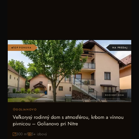
TOP PONUKA
NA PREDAJ
RODINNÝ DOM
GOLIANOVO
Veľkorysý rodinný dom s atmosférou, krbom a vínnou
pivnicou – Golianovo pri Nitre
300
m²
5+ izbový