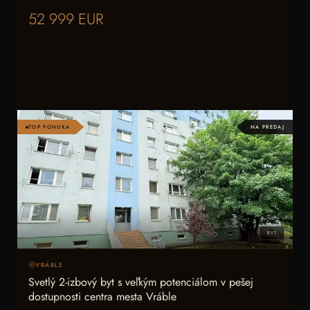
52 999 EUR
TOP PONUKA
NA PREDAJ
BYT
VRÁBLE
Svetlý 2-izbový byt s veľkým potenciálom v pešej
dostupnosti centra mesta Vráble