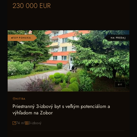
230 000 EUR
TOP PONUKA
NA PREDAJ
BYT
NITRA
Priestranný 3-izbový byt s veľkým potenciálom a
výhľadom na Zobor
74
m²
3-izbový