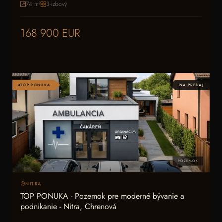
74
m²
3-izbový
168 900 EUR
TOP PONUKA
NA PREDAJ
POZEMOK
NITRA
TOP PONUKA - Pozemok pre moderné bývanie a
podnikanie - Nitra, Chrenová