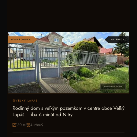
TOP PONUKA
NA PREDAJ
RODINNÝ DOM
VEĽKÝ LAPÁŠ
Rodinný dom s veľkým pozemkom v centre obce Veľký
Lapáš – iba 6 minút od Nitry
160
m²
4-izbový